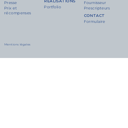
RÉALISATIONS
Presse
Fournisseur
Portfolio
Prix et
Prescripteurs
récompenses
CONTACT
Formulaire
Mentions légales