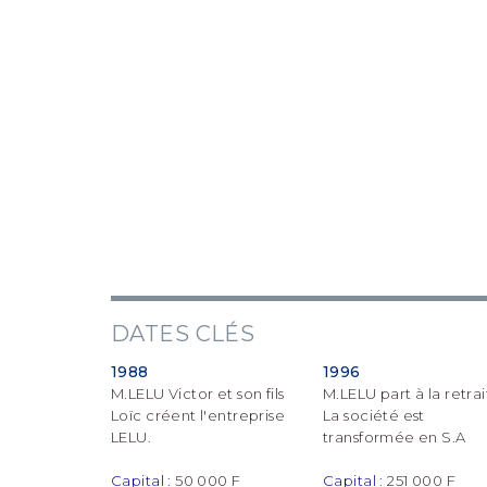
DATES CLÉS
1988
1996
M.LELU Victor et son fils
M.LELU part à la retra
Loïc créent l'entreprise
La société est
LELU.
transformée en S.A
Capital
: 50 000 F
Capital
: 251 000 F