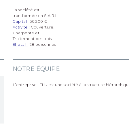
La société est
transformée en S.A.R.L
Capital
: 50.200 €
Activité
: Couverture,
Charpente et
Traitement des bois
Effectif
: 28 personnes
NOTRE ÉQUIPE
L’entreprise LELU est une société à la structure hiérarchiq