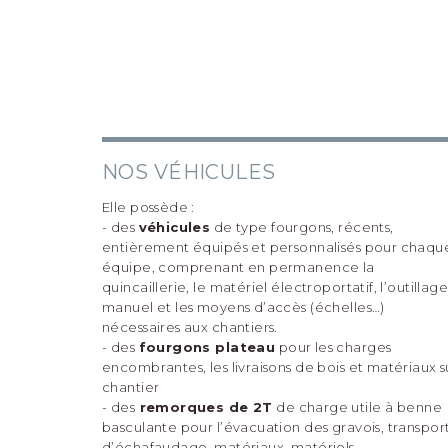
NOS VÉHICULES
Elle possède :
- des
véhicules
de type fourgons, récents,
entièrement équipés et personnalisés pour chaqu
équipe, comprenant en permanence la
quincaillerie, le matériel électroportatif, l’outillag
manuel et les moyens d’accès (échelles…)
nécessaires aux chantiers.
- des
fourgons plateau
pour les charges
encombrantes, les livraisons de bois et matériaux s
chantier
- des
remorques de 2T
de charge utile à benne
basculante pour l’évacuation des gravois, transpor
d’échafaudage, matériaux, matériels