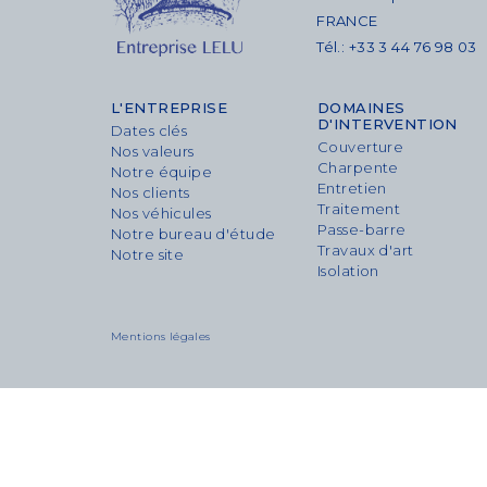
FRANCE
Tél.: +33 3 44 76 98 03
L'ENTREPRISE
DOMAINES
D'INTERVENTION
Dates clés
Couverture
Nos valeurs
Charpente
Notre équipe
Entretien
Nos clients
Traitement
Nos véhicules
Passe-barre
Notre bureau d'étude
Travaux d'art
Notre site
Isolation
Mentions légales