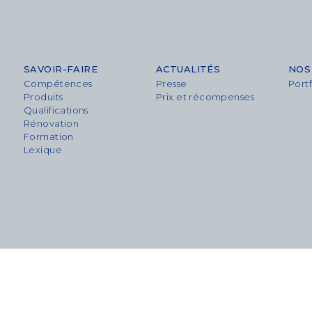
SAVOIR-FAIRE
ACTUALITÉS
NOS
Compétences
Presse
Portf
Produits
Prix et récompenses
Qualifications
Rénovation
Formation
Lexique